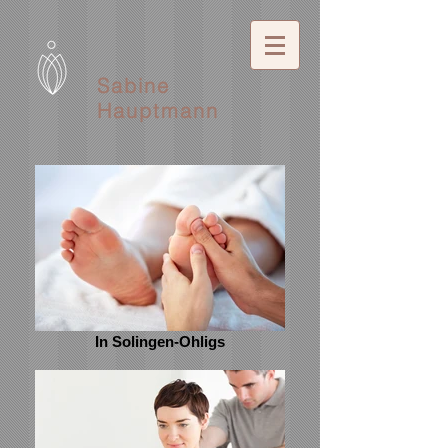
Sabine
Hauptmann
In Solingen-Ohligs