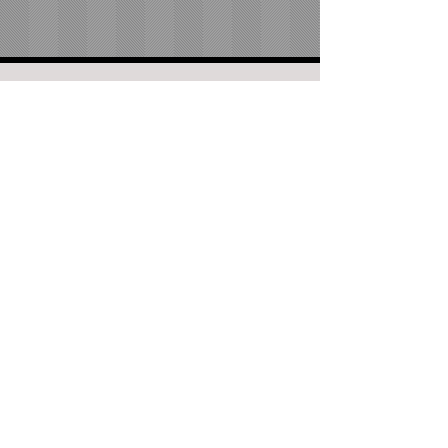
Nehmen Sie gerne Kontakt auf:
Telefon:0212/3836791
E-Mail:
info@osteopathie-solingen.de